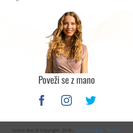
Poveži se z mano
Savina Atai @ Copyright, 2018 -
Splošni pogoji
-
Politika