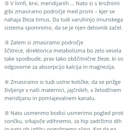
② V limfi, krvi, meridijanih … Nato si s krožnimi
gibi zmasiramo področje med prsmi – kjer se
nahaja žleza timus. Da tudi varuhinjo imunskega
sistema spomnimo, da se je njen delovnik začel.
③ Zatem si zmasiramo področje
ščitnice, direktorica metabolizma bo zelo vesela
take spodbude, prav tako obščitnične žleze, ki so
odgovorne za absorpcijo kalcija in magnezija.
④ Zmasiramo si tudi ustne kotičke, da se prižge
življenje v naši maternici, jajčnikih, v želodčnem
meridijanu in pomlajevalnem kanalu.
⑤ Nato usmerimo bodisi usmerimo pogled proti
sončku, srkajoče vdihnemo, za hip zadržimo dih
in nato ob izdihu pogoltnemo slino. Kot da ga