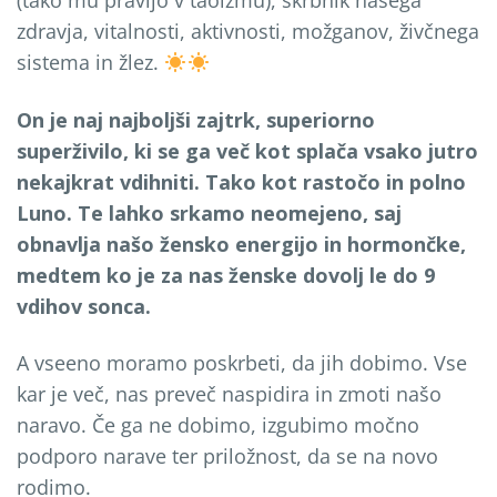
(tako mu pravijo v taoizmu), skrbnik našega
zdravja, vitalnosti, aktivnosti, možganov, živčnega
sistema in žlez.
On je naj najboljši zajtrk, superiorno
superživilo, ki se ga več kot splača vsako jutro
nekajkrat vdihniti. Tako kot rastočo in polno
Luno. Te lahko srkamo neomejeno, saj
obnavlja našo žensko energijo in hormončke,
medtem ko je za nas ženske dovolj le do 9
vdihov sonca.
A vseeno moramo poskrbeti, da jih dobimo. Vse
kar je več, nas preveč naspidira in zmoti našo
naravo. Če ga ne dobimo, izgubimo močno
podporo narave ter priložnost, da se na novo
rodimo.