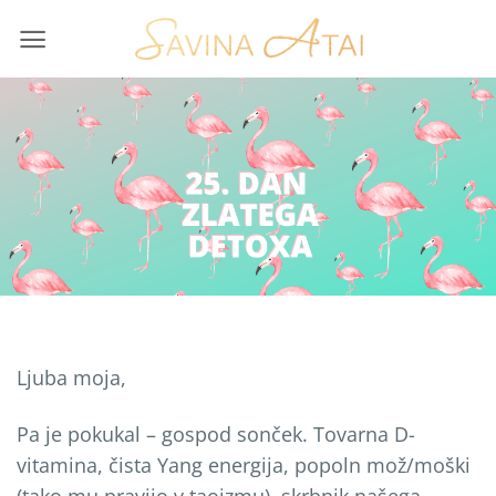
Skip
to
content
Ljuba moja,
Pa je pokukal – gospod sonček. Tovarna D-
vitamina, čista Yang energija, popoln mož/moški