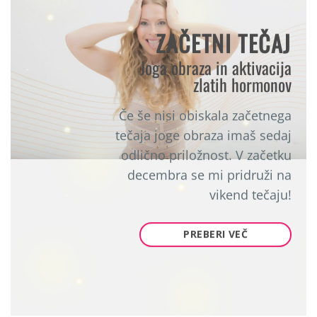
ZAČETNI TEČAJ
Joga obraza in aktivacija
zlatih hormonov
Če še nisi obiskala začetnega
tečaja joge obraza imaš sedaj
odlično priložnost. V začetku
decembra se mi pridruži na
vikend tečaju!
PREBERI VEČ