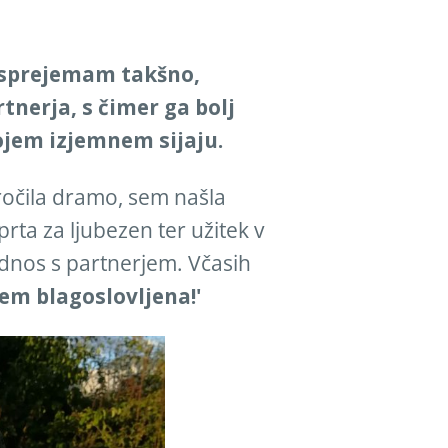
 sprejemam takšno,
nerja, s čimer ga bolj
ojem izjemnem sijaju.
zročila dramo, sem našla
rta za ljubezen ter užitek v
 odnos s partnerjem. Včasih
em blagoslovljena!'