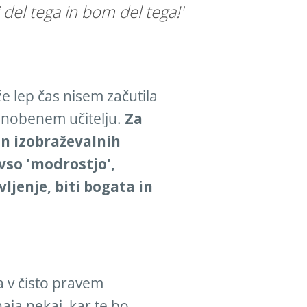
i del tega in bom del tega!'
e lep čas nisem začutila
 nobenem učitelju.
Za
in izobraževalnih
vso 'modrostjo',
vljenje, biti bogata in
 v čisto pravem
haja nekaj, kar te bo