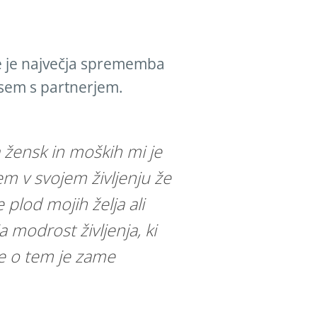
se je največja sprememba
vsem s partnerjem.
 žensk in moških mi je
em v svojem življenju že
e plod mojih želja ali
a modrost življenja, ki
e o tem je zame