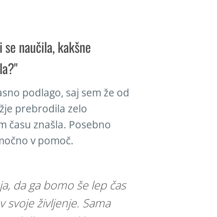
i se naučila, kakšne
la?"
rasno podlago, saj sem že od
žje prebrodila zelo
em času znašla. Posebno
i močno v pomoč.
nja, da ga bomo še lep čas
 v svoje življenje. Sama