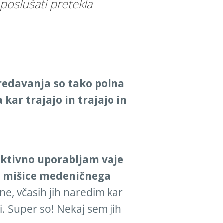
poslušati pretekla
redavanja so tako polna
 kar trajajo in trajajo in
aktivno uporabljam vaje
za mišice medeničnega
ine, včasih jih naredim kar
i. Super so! Nekaj sem jih