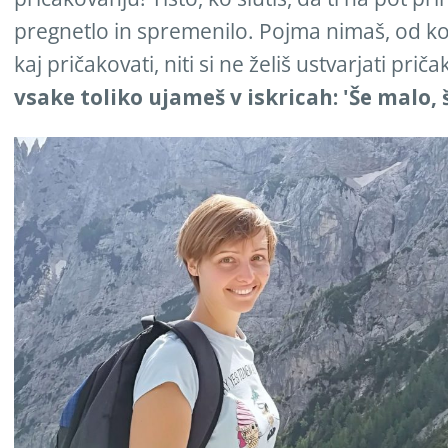
pregnetlo in spremenilo. Pojma nimaš, od kod t
kaj pričakovati, niti si ne želiš ustvarjati prič
vsake toliko ujameš v iskricah: 'Še malo,