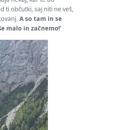
i občutki, saj niti ne veš,
akovanj.
A so tam in se
 še malo in začnemo!'