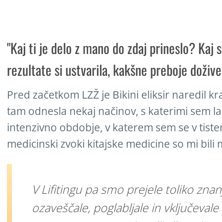
"Kaj ti je delo z mano do zdaj prineslo? Kaj s
rezultate si ustvarila, kakšne preboje dožive
Pred začetkom LZŽ je Bikini eliksir naredil k
tam odnesla nekaj načinov, s katerimi sem la
intenzivno obdobje, v katerem sem se v tist
medicinski zvoki kitajske medicine so mi bil
V Lifitingu pa smo prejele toliko zna
ozaveščale, poglabljale in vključevale