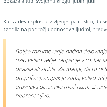
pokazala tudi svojemu krogu ljubih ljudi.
Kar zadeva splošno življenje, pa mislim, da 
zgodila na področju odnosov z ljudmi, pred
Boljše razumevanje načina delovanja
dalo veliko večje zaupanje v to, kar s
opazila ali slutila. Zaupanje, da to ni l
prepričanj, ampak je zadaj veliko večj
uravnava dinamiko med nami. Znanj
neprecenljivo.