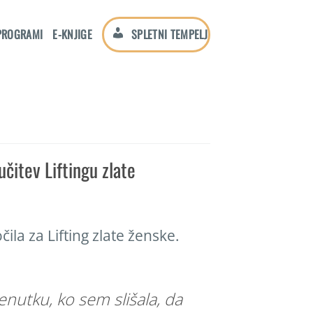
PROGRAMI
E-KNJIGE
SPLETNI TEMPELJ
jučitev Liftingu zlate
ila za Lifting zlate ženske.
enutku, ko sem slišala, da