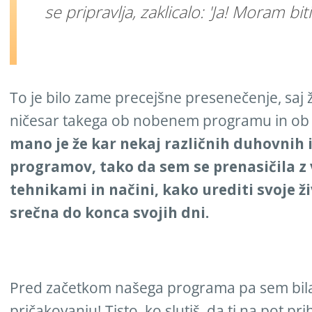
se pripravlja, zaklicalo: 'Ja! Moram bit
To je bilo zame precejšne presenečenje, saj ž
ničesar takega ob nobenem programu in ob
mano je že kar nekaj različnih duhovnih 
programov, tako da sem se prenasičila z 
tehnikami in načini, kako urediti svoje ži
srečna do konca svojih dni.
Pred začetkom našega programa pa sem bila
pričakovanju! Tisto, ko slutiš, da ti na pot pri