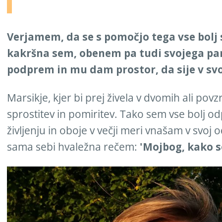
Verjamem, da se s pomočjo tega vse bolj
kakršna sem, obenem pa tudi svojega part
podprem in mu dam prostor, da sije v sv
Marsikje, kjer bi prej živela v dvomih ali pov
sprostitev in pomiritev. Tako sem vse bolj odp
življenju in oboje v večji meri vnašam v svoj
sama sebi hvaležna rečem:
'Mojbog, kako s