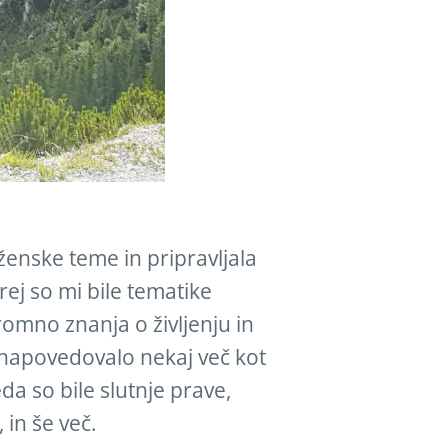
 ženske teme in pripravljala
ej so mi bile tematike
omno znanja o življenju in
 napovedovalo nekaj več kot
da so bile slutnje prave,
 in še več.