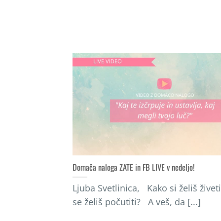
Domača naloga ZATE in FB LIVE v nedeljo!
Ljuba Svetlinica, Kako si želiš živet
se želiš počutiti? A veš, da [...]