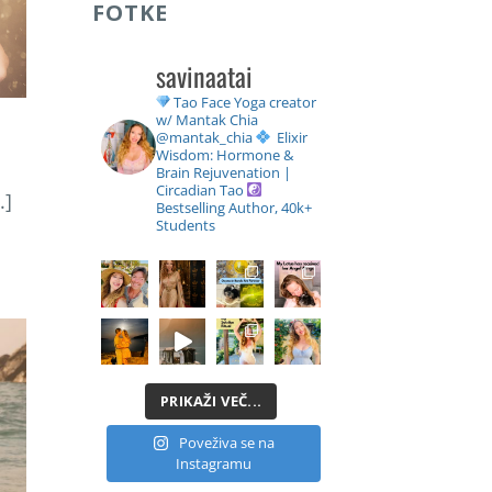
FOTKE
savinaatai
Tao Face Yoga creator
w/ Mantak Chia
@mantak_chia
Elixir
Wisdom: Hormone &
Brain Rejuvenation |
Circadian Tao
.]
Bestselling Author, 40k+
Students
PRIKAŽI VEČ...
Poveživa se na
Instagramu