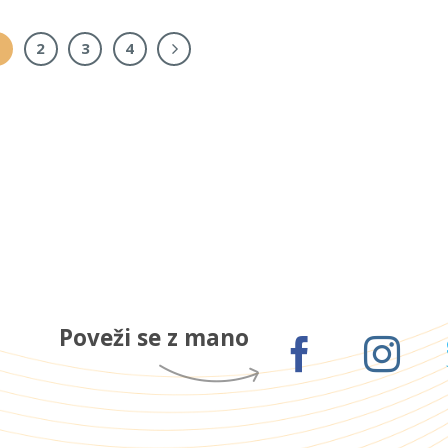
1
2
3
4
Poveži se z mano