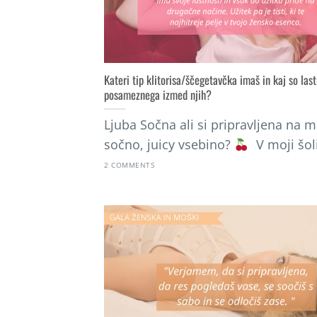
Kateri tip klitorisa/ščegetavčka imaš in kaj so last
posameznega izmed njih?
Ljuba Sočna ali si pripravljena na m
sočno, juicy vsebino?
V moji šoli,
2 COMMENTS