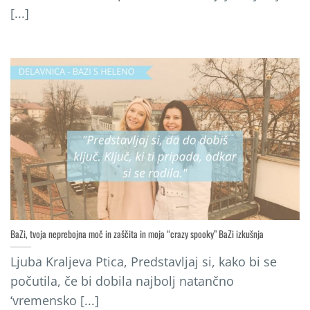
[...]
BaZi, tvoja neprebojna moč in zaščita in moja “crazy spooky” BaZi izkušnja
Ljuba Kraljeva Ptica, Predstavljaj si, kako bi se
počutila, če bi dobila najbolj natančno
‘vremensko [...]