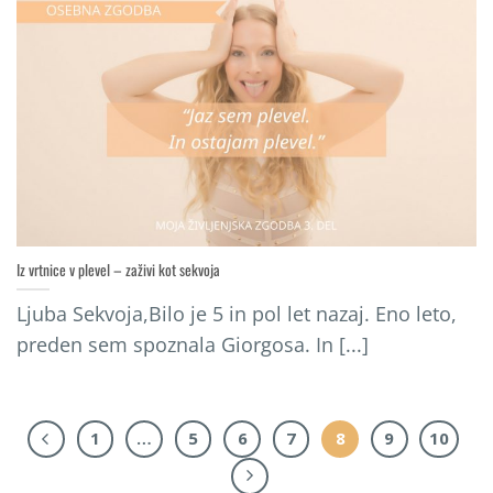
Iz vrtnice v plevel – zaživi kot sekvoja
Ljuba Sekvoja,Bilo je 5 in pol let nazaj. Eno leto,
preden sem spoznala Giorgosa. In [...]
1
…
5
6
7
8
9
10