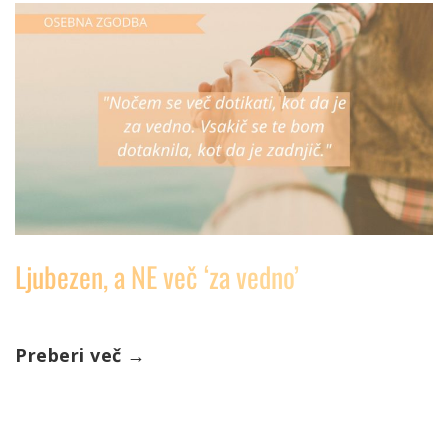
Ljubezen, a NE več ‘za vedno’
Preberi več
→