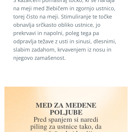
S kazalcem pomasiraj točko, ki se nahaja
na meji med žlebičem in zgornjo ustnico,
torej čisto na meji. Stimuliranje te točke
obnavlja srčkasto obliko ustnice, jo
prekrvavi in napolni, poleg tega pa
odpravlja težave z usti in sinusi, dlesnimi,
slabim zadahom, krvavenjem iz nosu in
njegovo zamašenost.
MED ZA MEDENE
POLJUBE
Pred spanjem si naredi
piling za ustnice tako, da