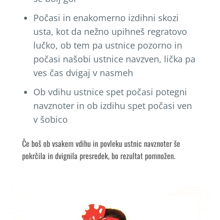
Počasi in enakomerno izdihni skozi
usta, kot da nežno upihneš regratovo
lučko, ob tem pa ustnice pozorno in
počasi našobi ustnice navzven, lička pa
ves čas dvigaj v nasmeh
Ob vdihu ustnice spet počasi potegni
navznoter in ob izdihu spet počasi ven
v šobico
Če boš ob vsakem vdihu in povleku ustnic navznoter še
pokrčila in dvignila presredek, bo rezultat pomnožen.