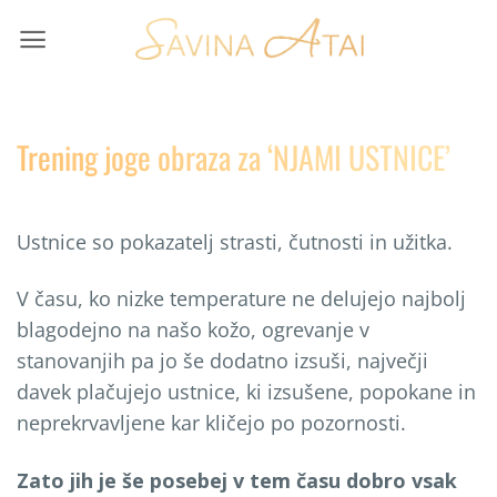
Skip
to
content
Trening joge obraza za ‘NJAMI USTNICE’
Ustnice so pokazatelj strasti, čutnosti in užitka.
V času, ko nizke temperature ne delujejo najbolj
blagodejno na našo kožo, ogrevanje v
stanovanjih pa jo še dodatno izsuši, največji
davek plačujejo ustnice, ki izsušene, popokane in
neprekrvavljene kar kličejo po pozornosti.
Zato jih je še posebej v tem času dobro vsak