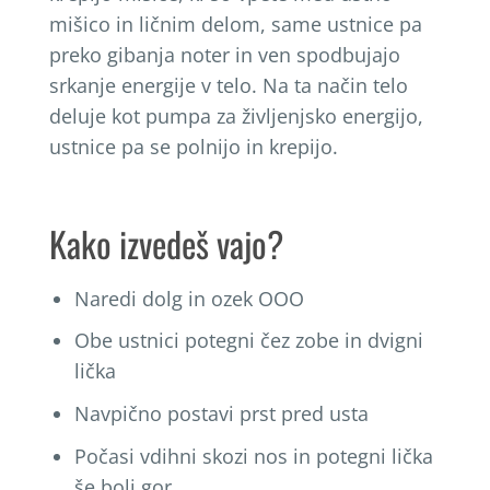
mišico in ličnim delom, same ustnice pa
preko gibanja noter in ven spodbujajo
srkanje energije v telo. Na ta način telo
deluje kot pumpa za življenjsko energijo,
ustnice pa se polnijo in krepijo.
Kako izvedeš vajo?
Naredi dolg in ozek OOO
Obe ustnici potegni čez zobe in dvigni
lička
Navpično postavi prst pred usta
Počasi vdihni skozi nos in potegni lička
še bolj gor