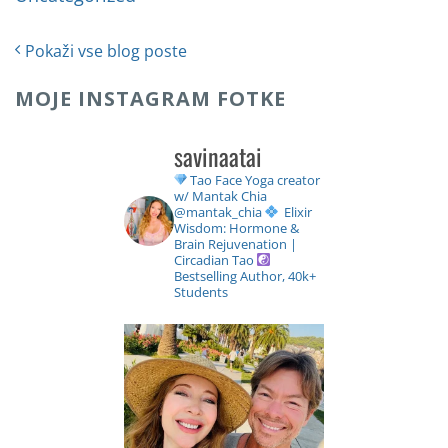
Pokaži vse blog poste
MOJE INSTAGRAM FOTKE
savinaatai
Tao Face Yoga creator
w/ Mantak Chia
@mantak_chia
Elixir
Wisdom: Hormone &
Brain Rejuvenation |
Circadian Tao
Bestselling Author, 40k+
Students