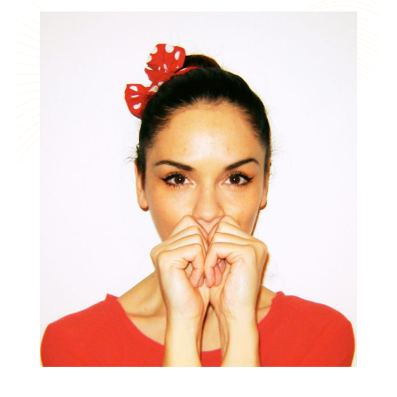
Z nežnimi pritiski se bodo ustnice
prebudile, prekrvavile in poživile.