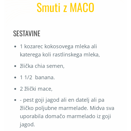
Smuti z MACO
SESTAVINE
1 kozarec kokosovega mleka ali
katerega koli rastlinskega mleka,
žlička chia semen,
1 1/2 banana.
2 žlički mace,
- pest goji jagod ali en datelj ali pa
žličko poljubne marmelade. Midva sva
uporabila domačo marmelado iz goji
jagod.