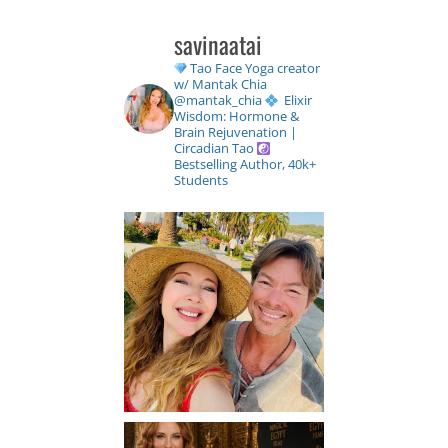
savinaatai
Tao Face Yoga creator
w/ Mantak Chia
@mantak_chia
Elixir
Wisdom: Hormone &
Brain Rejuvenation |
Circadian Tao
Bestselling Author, 40k+
Students