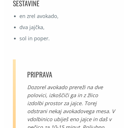
SESTAVINE
en zrel avokado,
dva jajčka,
sol in poper.
PRIPRAVA
Dozorel avokado prereži na dve
polovici, izkoščiči ga in z žlico
izdolbi prostor za jajce. Torej
odstrani nekaj avokadovega mesa. V
vdolbinico ubiješ eno jajce in daš v
pečico za 10-15 minut. Poljubno