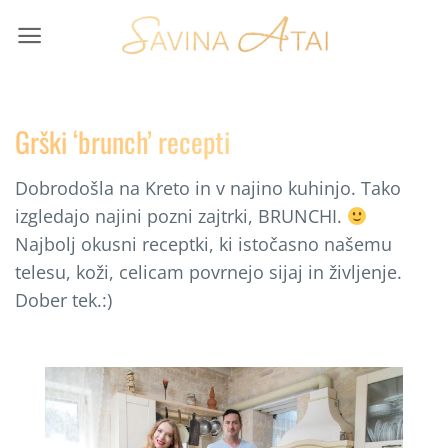
Skip
to
content
Grški ‘brunch’ recepti
Dobrodošla na Kreto in v najino kuhinjo. Tako
izgledajo najini pozni zajtrki, BRUNCHI.
Najbolj okusni receptki, ki istočasno našemu
telesu, koži, celicam povrnejo sijaj in življenje.
Dober tek.:)