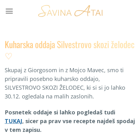
Skip
to
content
Kuharska oddaja Silvestrovo skozi želodec
♡
Skupaj z Giorgosom in z Mojco Mavec, smo ti
pripravili posebno kuharsko oddajo,
SILVESTROVO SKOZI ŽELODEC, ki si si jo lahko
30.12. ogledala na malih zaslonih.
Posnetek oddaje si lahko pogledaš tudi
TUKAJ
, sicer pa prav vse recepte najdeš spodaj
v tem zapisu.