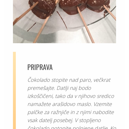
PRIPRAVA
Čokolado stopite nad paro, večkrat
premešajte. Datlji naj bodo
izkoščičeni, tako da v njihovo sredico
namažete arašidovo maslo. Vzemite
palčke za ražnjiče in z njimi nabodite
vsak datelj posebej. V stopljeno
čokolado potopite polnjene datlje. Ko