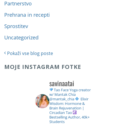
Partnerstvo
Prehrana in recepti
Sprostitev
Uncategorized
Pokaži vse blog poste
MOJE INSTAGRAM FOTKE
savinaatai
Tao Face Yoga creator
w/ Mantak Chia
@mantak_chia
Elixir
Wisdom: Hormone &
Brain Rejuvenation |
Circadian Tao
Bestselling Author, 40k+
Students