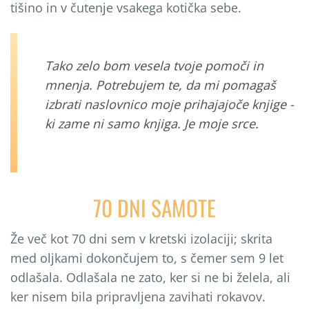
tišino in v čutenje vsakega kotička sebe.
Tako zelo bom vesela tvoje pomo
č
i in
mnenja. Potrebujem te, da mi pomaga
š
izbrati naslovnico moje prihajajo
č
e knjige -
ki zame ni samo knjiga. Je moje srce.
70 DNI SAMOTE
Že več kot 70 dni sem v kretski izolaciji; skrita
med oljkami dokončujem to, s čemer sem 9 let
odlašala. Odlašala ne zato, ker si ne bi želela, ali
ker nisem bila pripravljena zavihati rokavov.