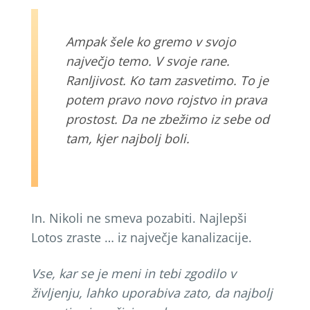
Ampak
š
ele ko gremo v svojo
najve
č
jo temo. V svoje rane.
Ranljivost. Ko tam zasvetimo. To je
potem pravo novo rojstvo in prava
prostost. Da ne zbe
ž
imo iz sebe od
tam, kjer najbolj boli.
In. Nikoli ne smeva pozabiti. Najlepši
Lotos zraste … iz največje kanalizacije.
Vse, kar se je meni in tebi zgodilo v
ž
ivljenju, lahko uporabiva zato, da najbolj