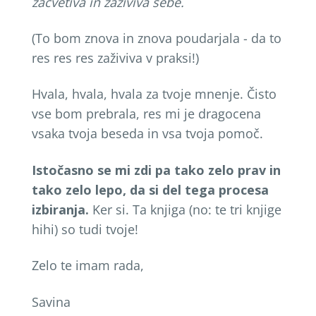
zacvetiva in za
ž
iviva sebe.
(To bom znova in znova poudarjala - da to
res res res zaživiva v praksi!)
Hvala, hvala, hvala za tvoje mnenje. Čisto
vse bom prebrala, res mi je dragocena
vsaka tvoja beseda in vsa tvoja pomoč.
Isto
č
asno se mi zdi pa tako zelo prav in
tako zelo lepo, da si del tega procesa
izbiranja.
Ker si. Ta knjiga (no: te tri knjige
hihi) so tudi tvoje!
Zelo te imam rada,
Savina