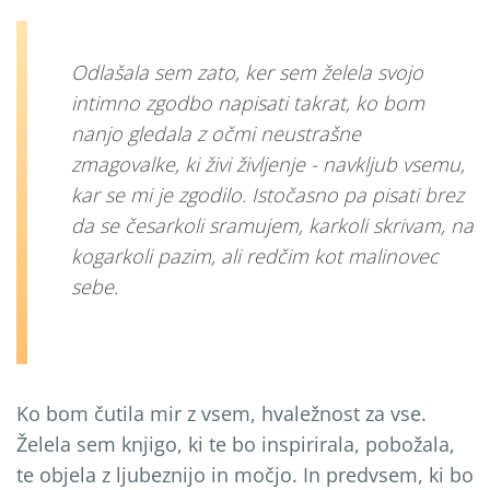
Odla
š
ala sem zato, ker sem
ž
elela svojo
intimno zgodbo napisati takrat, ko bom
nanjo gledala z o
č
mi neustra
š
ne
zmagovalke, ki
ž
ivi
ž
ivljenje - navkljub vsemu,
kar se mi je zgodilo. Isto
č
asno pa pisati brez
da se
č
esarkoli sramujem, karkoli skrivam, na
kogarkoli pazim, ali red
č
im kot malinovec
sebe.
Ko bom čutila mir z vsem, hvaležnost za vse.
Želela sem knjigo, ki te bo inspirirala, pobožala,
te objela z ljubeznijo in močjo. In predvsem, ki bo