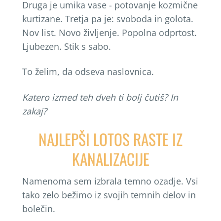
Druga je umika vase - potovanje kozmične
kurtizane. Tretja pa je: svoboda in golota.
Nov list. Novo življenje. Popolna odprtost.
Ljubezen. Stik s sabo.
To želim, da odseva naslovnica.
Katero izmed teh dveh ti bolj
č
uti
š
? In
zakaj?
NAJLEPŠI LOTOS RASTE IZ
KANALIZACIJE
Namenoma sem izbrala temno ozadje. Vsi
tako zelo bežimo iz svojih temnih delov in
bolečin.