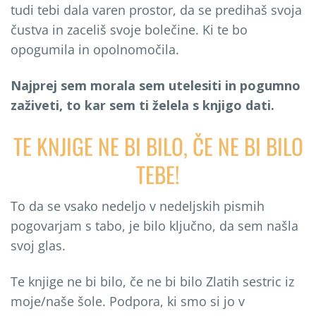
tudi tebi dala varen prostor, da se predihaš svoja
čustva in zaceliš svoje bolečine. Ki te bo
opogumila in opolnomočila.
Najprej sem morala sem utelesiti in pogumno
za
ž
iveti, to kar sem ti
ž
elela s knjigo dati.
TE KNJIGE NE BI BILO, ČE NE BI BILO
TEBE!
To da se vsako nedeljo v nedeljskih pismih
pogovarjam s tabo, je bilo ključno, da sem našla
svoj glas.
Te knjige ne bi bilo, če ne bi bilo Zlatih sestric iz
moje/naše šole. Podpora, ki smo si jo v