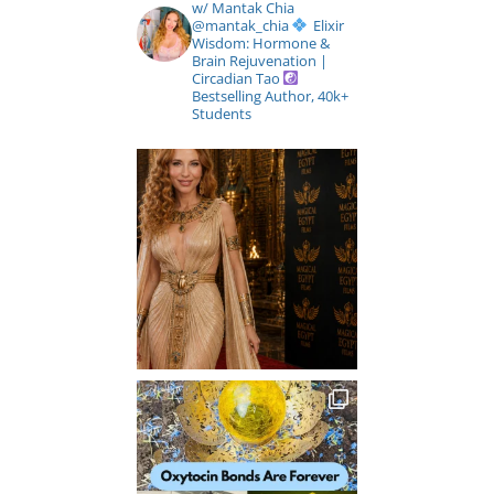
w/ Mantak Chia
@mantak_chia
Elixir
Wisdom: Hormone &
Brain Rejuvenation |
Circadian Tao
Bestselling Author, 40k+
Students